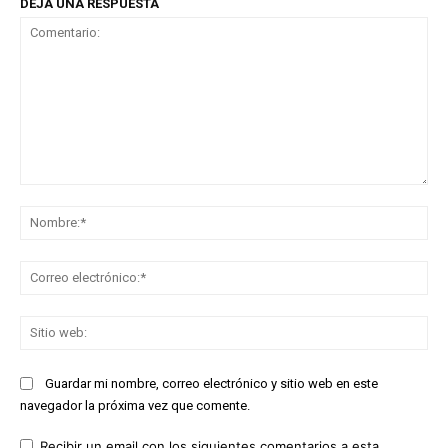
DEJA UNA RESPUESTA
Comentario:
No
Co
ele
Sit
we
Guardar mi nombre, correo electrónico y sitio web en este
navegador la próxima vez que comente.
Recibir un email con los siguientes comentarios a esta