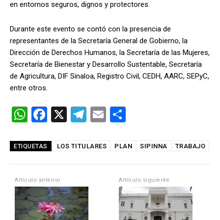
en entornos seguros, dignos y protectores.
Durante este evento se contó con la presencia de
representantes de la Secretaría General de Gobierno, la
Dirección de Derechos Humanos, la Secretaría de las Mujeres,
Secretaría de Bienestar y Desarrollo Sustentable, Secretaría
de Agricultura, DIF Sinaloa, Registro Civil, CEDH, AARC, SEPyC,
entre otros.
W
F
X
T
E
C
h
a
el
m
o
at
ce
e
ail
m
LOS TITULARES
PLAN
SIPINNA
TRABAJO
ETIQUETAS
s
b
gr
p
A
o
a
ar
Artículo anterior
Artículo siguiente
p
o
m
tir
p
k