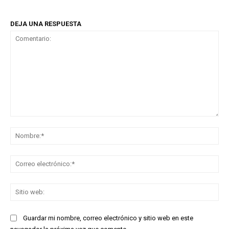
DEJA UNA RESPUESTA
Comentario:
No
Co
ele
Sit
we
Guardar mi nombre, correo electrónico y sitio web en este