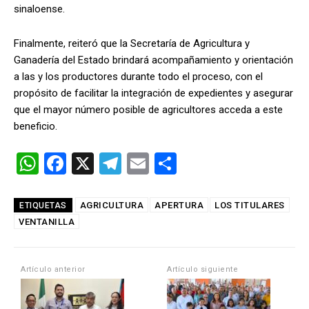
sinaloense.
Finalmente, reiteró que la Secretaría de Agricultura y
Ganadería del Estado brindará acompañamiento y orientación
a las y los productores durante todo el proceso, con el
propósito de facilitar la integración de expedientes y asegurar
que el mayor número posible de agricultores acceda a este
beneficio.
W
F
X
T
E
C
h
a
el
m
o
at
ce
e
ail
m
AGRICULTURA
APERTURA
LOS TITULARES
ETIQUETAS
VENTANILLA
s
b
gr
p
A
o
a
ar
p
o
m
tir
Artículo anterior
Artículo siguiente
p
k