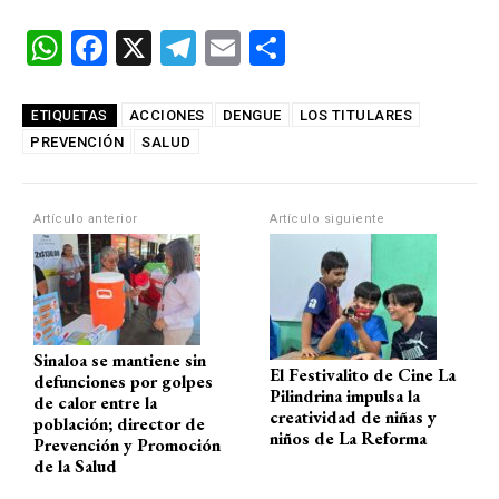
W
F
X
T
E
C
h
a
el
m
o
at
ce
e
ail
m
ACCIONES
DENGUE
LOS TITULARES
ETIQUETAS
PREVENCIÓN
s
b
SALUD
gr
p
A
o
a
ar
p
o
m
tir
Artículo anterior
Artículo siguiente
p
k
Sinaloa se mantiene sin
El Festivalito de Cine La
defunciones por golpes
Pilindrina impulsa la
de calor entre la
creatividad de niñas y
población; director de
niños de La Reforma
Prevención y Promoción
de la Salud