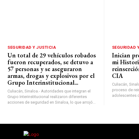
SEGURIDAD Y JUSTICIA
SEGURIDAD Y
Un total de 29 vehículos robados
Inician p
fueron recuperados, se detuvo a
mi Histori
57 personas y se aseguraron
reinserció
armas, drogas y explosivos por el
CIA
Grupo Interinstitucional...
Culiacán, Sinalo
proceso de rein
Culiacán, Sinaloa.- Autoridades que integran el
adolescentes de
Grupo Interinstitucional realizaron diferentes
acciones de seguridad en Sinaloa, lo que arrojó...