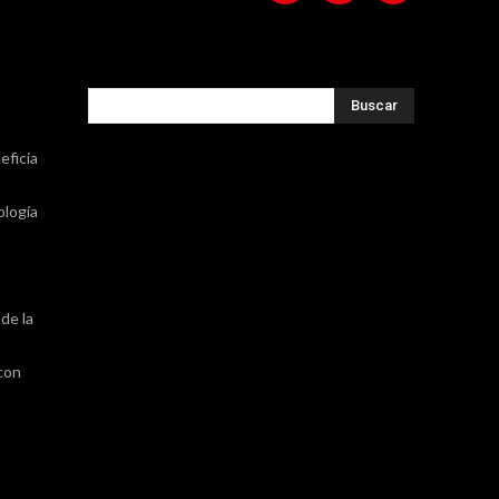
Buscar
eficia
ología
de la
 con