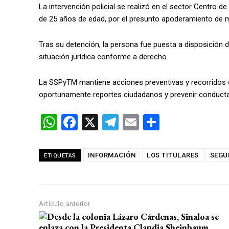
La intervención policial se realizó en el sector Centro d
de 25 años de edad, por el presunto apoderamiento de m
Tras su detención, la persona fue puesta a disposición 
situación jurídica conforme a derecho.
La SSPyTM mantiene acciones preventivas y recorridos de
oportunamente reportes ciudadanos y prevenir conductas
W
F
X
T
E
C
h
a
el
m
o
at
ce
e
ail
m
INFORMACIÓN
LOS TITULARES
SEGU
ETIQUETAS
s
b
gr
p
A
o
a
ar
p
o
m
tir
Artículo anterior
p
k