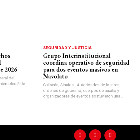
SEGURIDAD Y JUSTICIA
chos
Grupo Interinstitucional
l
coordina operativo de seguridad
de 2026
para dos eventos masivos en
Navolato
neral del
miércoles 5 de
Culiacán, Sinaloa.- Autoridades de los tres
órdenes de gobierno, cuerpos de auxilio y
organizadores de eventos sostuvieron una...