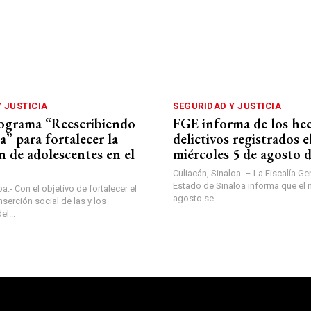
 JUSTICIA
SEGURIDAD Y JUSTICIA
rograma “Reescribiendo
FGE informa de los he
a” para fortalecer la
delictivos registrados e
n de adolescentes en el
miércoles 5 de agosto 
Culiacán, Sinaloa. – La Fiscalía Ge
Estado de Sinaloa informa que el 
a.- Con el objetivo de fortalecer el
agosto se...
serción social de las y los
l...