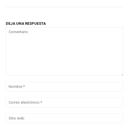
DEJA UNA RESPUESTA
Comentario:
No
Co
ele
Sit
we