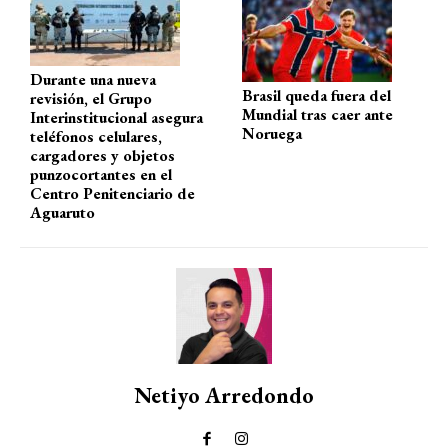
A
o
a
ar
p
o
m
tir
p
k
Durante una nueva
Brasil queda fuera del
revisión, el Grupo
Mundial tras caer ante
Interinstitucional asegura
Noruega
teléfonos celulares,
cargadores y objetos
punzocortantes en el
Centro Penitenciario de
Aguaruto
Netiyo Arredondo