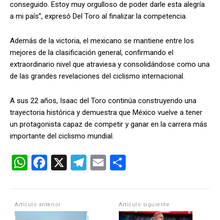
conseguido. Estoy muy orgulloso de poder darle esta alegría
a mi país”, expresó Del Toro al finalizar la competencia.
Además de la victoria, el mexicano se mantiene entre los
mejores de la clasificación general, confirmando el
extraordinario nivel que atraviesa y consolidándose como una
de las grandes revelaciones del ciclismo internacional.
A sus 22 años, Isaac del Toro continúa construyendo una
trayectoria histórica y demuestra que México vuelve a tener
un protagonista capaz de competir y ganar en la carrera más
importante del ciclismo mundial.
W
F
X
T
E
C
h
a
el
m
o
at
ce
e
ail
m
s
b
gr
p
Artículo anterior
Artículo siguiente