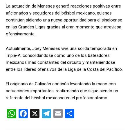
La actuación de Meneses generó reacciones positivas entre
aficionados y seguidores del béisbol mexicano, quienes
continúan pidiendo una nueva oportunidad para el sinaloense
en las Grandes Ligas gracias al gran momento que atraviesa
ofensivamente.
Actualmente, Joey Meneses vive una sólida temporada en
Triple-A, consolidándose como uno de los bateadores
mexicanos más constantes del circuito y manteniéndose
entre los líderes ofensivos de la Liga de la Costa del Pacífico.
El originario de Culiacán continúa levantando la mano con
actuaciones importantes, reafirmando que sigue siendo un
referente del béisbol mexicano en el profesionalismo
W
F
X
T
E
C
h
a
el
m
o