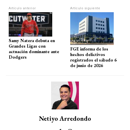
at
ce
e
ail
m
s
b
gr
p
Artículo anterior
Artículo siguiente
A
o
a
ar
p
o
m
tir
p
k
Samy Natera debuta en
Grandes Ligas con
FGE informa de los
actuación dominante ante
hechos delictivos
Dodgers
registrados el sábado 6
de junio de 2026
Netiyo Arredondo