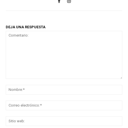
DEJA UNA RESPUESTA
Comentario:
No
Co
ele
Sit
we