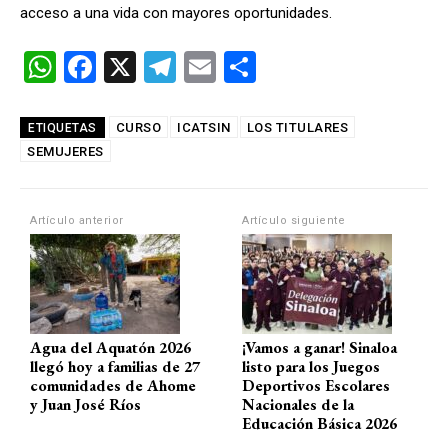
acceso a una vida con mayores oportunidades.
W
F
X
T
E
C
h
a
el
m
o
at
ce
e
ail
m
CURSO
ICATSIN
LOS TITULARES
ETIQUETAS
SEMUJERES
s
b
gr
p
A
o
a
ar
p
o
m
tir
Artículo anterior
Artículo siguiente
p
k
Agua del Aquatón 2026
¡Vamos a ganar! Sinaloa
llegó hoy a familias de 27
listo para los Juegos
comunidades de Ahome
Deportivos Escolares
y Juan José Ríos
Nacionales de la
Educación Básica 2026