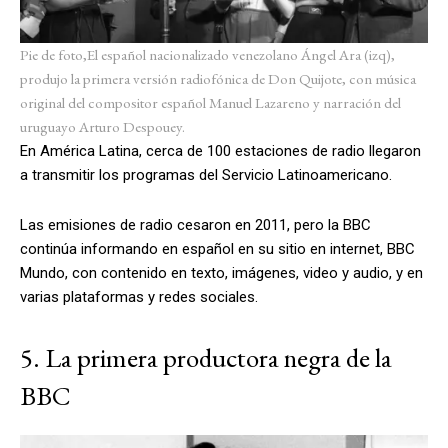
Pie de foto,
El español nacionalizado venezolano Ángel Ara (izq),
produjo la primera versión radiofónica de Don Quijote, con música
original del compositor español Manuel Lazareno y narración del
uruguayo Arturo Despouey.
En América Latina, cerca de 100 estaciones de radio llegaron
a transmitir los programas del Servicio Latinoamericano.
Las emisiones de radio cesaron en 2011, pero la BBC
continúa informando en español en su sitio en internet, BBC
Mundo, con contenido en texto, imágenes, video y audio, y en
varias plataformas y redes sociales.
5. La primera productora negra de la
BBC