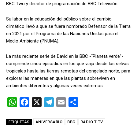
BBC Two y director de programación de BBC Televisión.
Su labor en la educación del público sobre el cambio
climático llevó a que se fuera nombrado Defensor de la Tierra
en 2021 por el Programa de las Naciones Unidas para el
Medio Ambiente (PNUMA).
La más reciente serie de David en la BBC -“Planeta verde”-
comprende cinco episodios en los que viaja desde las selvas
tropicales hasta las tierras remotas del congelado norte, para
explorar las maneras en que las plantas sobreviven en
ambientes diferentes y algunas veces extremos.
W
F
X
T
E
C
h
a
el
m
o
at
ce
e
ail
m
ANIVERSARIO
BBC
RADIO T TV
ETIQUETAS
s
b
gr
p