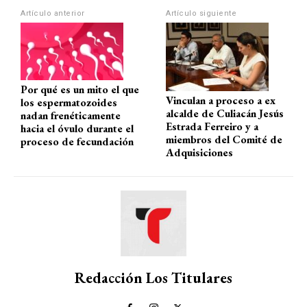
A
o
a
ar
Artículo anterior
Artículo siguiente
p
o
m
tir
p
k
Por qué es un mito el que
Vinculan a proceso a ex
los espermatozoides
alcalde de Culiacán Jesús
nadan frenéticamente
Estrada Ferreiro y a
hacia el óvulo durante el
miembros del Comité de
proceso de fecundación
Adquisiciones
Redacción Los Titulares