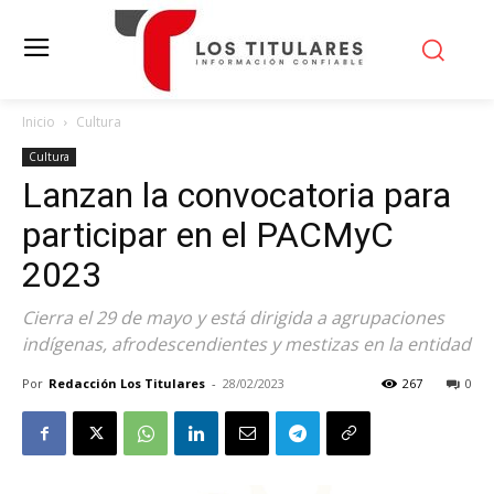
Inicio
Cultura
Cultura
Lanzan la convocatoria para
participar en el PACMyC
2023
Cierra el 29 de mayo y está dirigida a agrupaciones
indígenas, afrodescendientes y mestizas en la entidad
Por
Redacción Los Titulares
-
28/02/2023
267
0