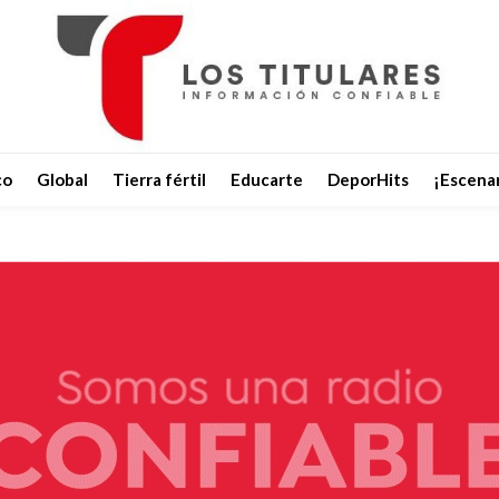
co
Global
Tierra fértil
Educarte
DeporHits
¡Escenar