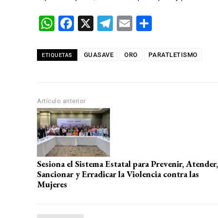
W
F
X
T
E
C
h
a
el
m
o
at
ce
e
ail
m
GUASAVE
ORO
PARATLETISMO
ETIQUETAS
s
b
gr
p
A
o
a
ar
p
o
m
tir
Artículo anterior
p
k
Sesiona el Sistema Estatal para Prevenir, Atender,
Sancionar y Erradicar la Violencia contra las
Mujeres