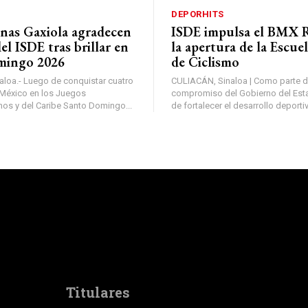
DEPORHITS
nas Gaxiola agradecen
ISDE impulsa el BMX 
el ISDE tras brillar en
la apertura de la Escuel
mingo 2026
de Ciclismo
loa.- Luego de conquistar cuatro
CULIACÁN, Sinaloa | Como parte d
México en los Juegos
compromiso del Gobierno del Esta
os y del Caribe Santo Domingo...
de fortalecer el desarrollo deportiv
Titulares