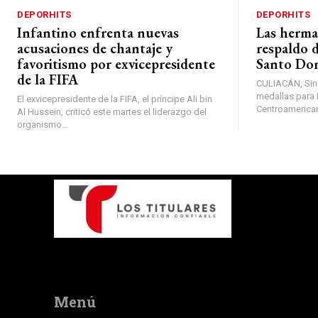
DEPORHITS
DEPORHITS
Infantino enfrenta nuevas
Las herma
acusaciones de chantaje y
respaldo d
favoritismo por exvicepresidente
Santo Do
de la FIFA
CULIACÁN, Sina
medallas para 
El exvicepresidente de la FIFA, el príncipe Ali bin
Centroamerican
Al Hussein, criticó este martes el liderazgo del
organismo...
Menú