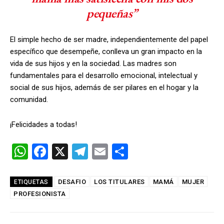
pequeñas”
El simple hecho de ser madre, independientemente del papel
específico que desempeñe, conlleva un gran impacto en la
vida de sus hijos y en la sociedad. Las madres son
fundamentales para el desarrollo emocional, intelectual y
social de sus hijos, además de ser pilares en el hogar y la
comunidad.
¡Felicidades a todas!
W
F
X
T
E
C
h
a
el
m
o
at
ce
e
ail
m
DESAFIO
LOS TITULARES
MAMÁ
MUJER
ETIQUETAS
PROFESIONISTA
s
b
gr
p
A
o
a
ar