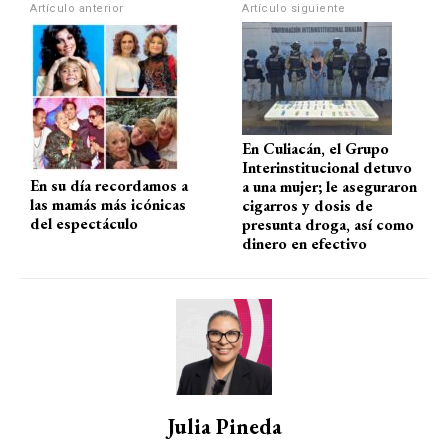
p
o
m
tir
Artículo anterior
Artículo siguiente
p
k
En Culiacán, el Grupo
Interinstitucional detuvo
En su día recordamos a
a una mujer; le aseguraron
las mamás más icónicas
cigarros y dosis de
del espectáculo
presunta droga, así como
dinero en efectivo
Julia Pineda