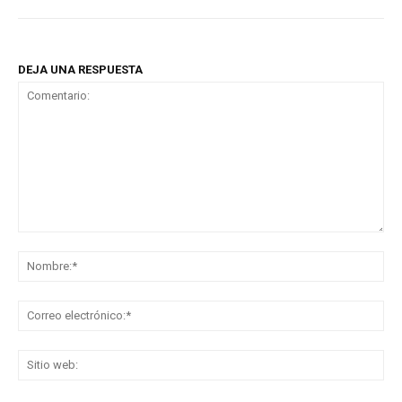
DEJA UNA RESPUESTA
Comentario:
No
Co
ele
Sit
we