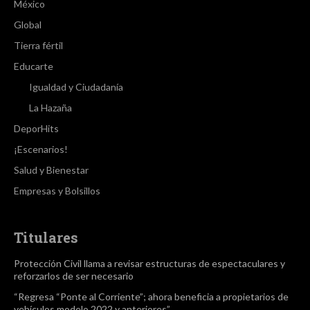
México
Global
Tierra fértil
Educarte
Igualdad y Ciudadanía
La Hazaña
DeporHits
¡Escenarios!
Salud y Bienestar
Empresas y Bolsillos
Titulares
Protección Civil llama a revisar estructuras de espectaculares y
reforzarlos de ser necesario
“Regresa “Ponte al Corriente”; ahora beneficia a propietarios de
vehículos modelo 2022 y anteriores”