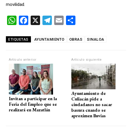
movilidad.
W
F
X
T
E
C
h
a
el
m
o
at
ce
e
ail
m
AYUNTAMIENTO
OBRAS
SINALOA
ETIQUETAS
s
b
gr
p
A
o
a
ar
Artículo anterior
Artículo siguiente
p
o
m
tir
p
k
Ayuntamiento de
Invitan a participar en la
Culiacán pide a
Feria del Empleo que se
ciudadanos no sacar
realizará en Mazatlán
basura cuando se
aproximen lluvias