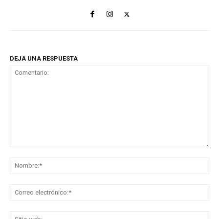
DEJA UNA RESPUESTA
Comentario:
No
Co
ele
Sit