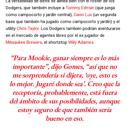
La versatilidad de Betts se alinea bien con el roster de los
Dodgers, que también incluye a
Tommy Edman
(que juega
como campocorto y jardín central),
Gavin Lux
(un segunda
base que también ha jugado como campocorto y jardín) y el
utility
Chris Taylor
. Los Dodgers también podrían aventurarse
en el mercado de agentes libres por el ex jugador de
Milwaukee Brewers
, el shortstop
Willy Adames
.
“Para Mookie, ganar siempre es lo más
importante”, dijo Gomes, “así que no
me sorprendería si dijera, ‘oye, esto es
lo mejor. Jugaré donde sea’. Creo que la
receptoría, probablemente, está fuera
del ámbito de sus posibilidades, aunque
estoy seguro de que también sería
bueno en eso.