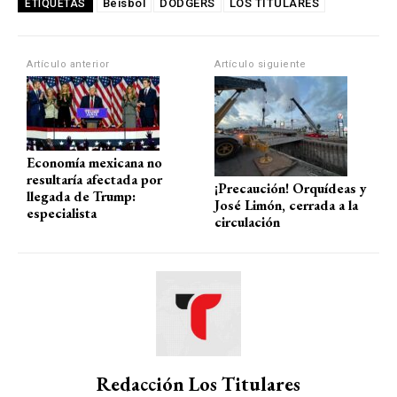
at
ce
e
ail
m
Béisbol
DODGERS
LOS TITULARES
ETIQUETAS
s
b
gr
p
A
o
a
ar
Artículo anterior
Artículo siguiente
p
o
m
tir
p
k
Economía mexicana no
resultaría afectada por
¡Precaución! Orquídeas y
llegada de Trump:
José Limón, cerrada a la
especialista
circulación
Redacción Los Titulares