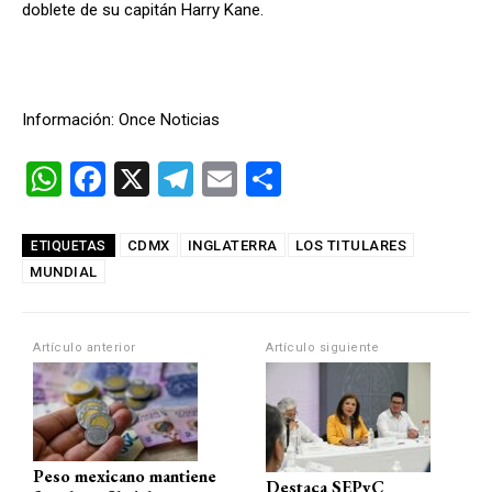
doblete de su capitán Harry Kane.
Información: Once Noticias
W
F
X
T
E
C
h
a
el
m
o
at
ce
e
ail
m
CDMX
INGLATERRA
LOS TITULARES
ETIQUETAS
MUNDIAL
s
b
gr
p
A
o
a
ar
p
o
m
tir
Artículo anterior
Artículo siguiente
p
k
Peso mexicano mantiene
Destaca SEPyC