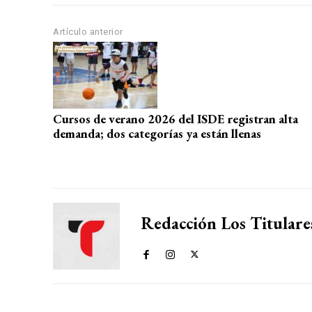
A
o
a
ar
p
o
m
tir
Artículo anterior
p
k
Cursos de verano 2026 del ISDE registran alta
demanda; dos categorías ya están llenas
Redacción Los Titulare