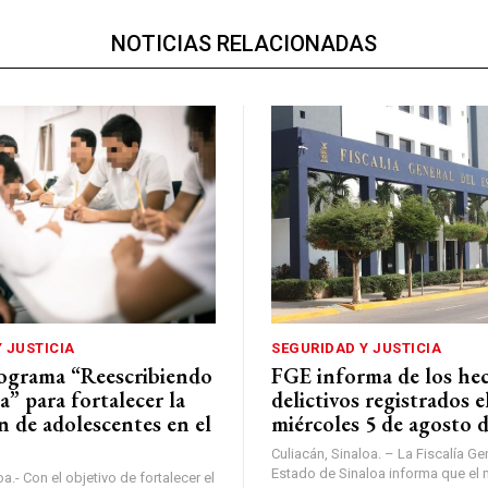
NOTICIAS RELACIONADAS
 JUSTICIA
SEGURIDAD Y JUSTICIA
rograma “Reescribiendo
FGE informa de los he
a” para fortalecer la
delictivos registrados e
n de adolescentes en el
miércoles 5 de agosto 
Culiacán, Sinaloa. – La Fiscalía Ge
Estado de Sinaloa informa que el 
a.- Con el objetivo de fortalecer el