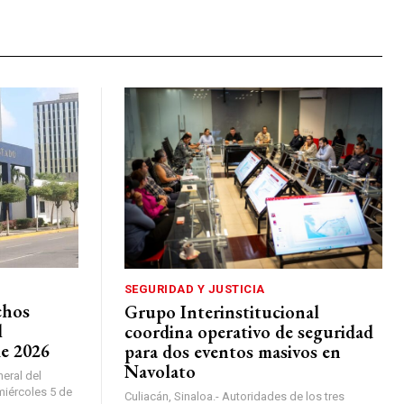
SEGURIDAD Y JUSTICIA
chos
Grupo Interinstitucional
l
coordina operativo de seguridad
de 2026
para dos eventos masivos en
Navolato
neral del
miércoles 5 de
Culiacán, Sinaloa.- Autoridades de los tres