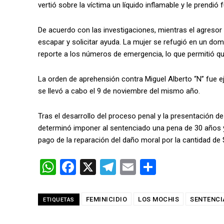
vertió sobre la víctima un líquido inflamable y le prendi
De acuerdo con las investigaciones, mientras el agresor i
escapar y solicitar ayuda. La mujer se refugió en un dom
reporte a los números de emergencia, lo que permitió qu
La orden de aprehensión contra Miguel Alberto “N” fue ej
se llevó a cabo el 9 de noviembre del mismo año.
Tras el desarrollo del proceso penal y la presentación de 
determinó imponer al sentenciado una pena de 30 años 
pago de la reparación del daño moral por la cantidad de
W
F
X
T
E
C
h
a
el
m
o
at
ce
e
ail
m
FEMINICIDIO
LOS MOCHIS
SENTENCI
ETIQUETAS
s
b
gr
p