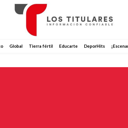
co
Global
Tierra fértil
Educarte
DeporHits
¡Escenar