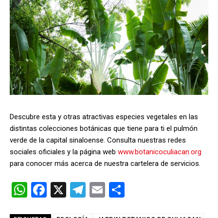
Descubre esta y otras atractivas especies vegetales en las
distintas colecciones botánicas que tiene para ti el pulmón
verde de la capital sinaloense. Consulta nuestras redes
sociales oficiales y la página web
www.botanicoculiacan.org
para conocer más acerca de nuestra cartelera de servicios.
W
F
X
T
E
C
h
a
el
m
o