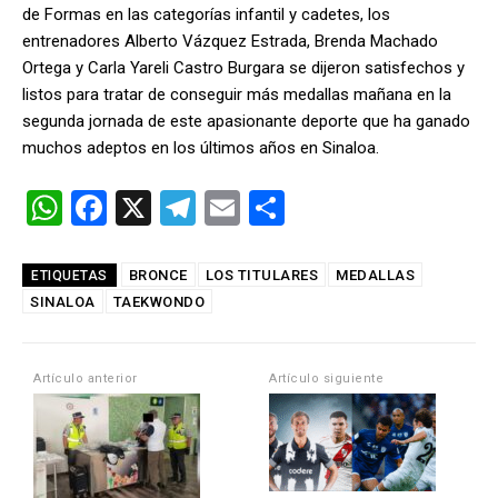
de Formas en las categorías infantil y cadetes, los
entrenadores Alberto Vázquez Estrada, Brenda Machado
Ortega y Carla Yareli Castro Burgara se dijeron satisfechos y
listos para tratar de conseguir más medallas mañana en la
segunda jornada de este apasionante deporte que ha ganado
muchos adeptos en los últimos años en Sinaloa.
W
F
X
T
E
C
h
a
el
m
o
at
ce
e
ail
m
BRONCE
LOS TITULARES
MEDALLAS
ETIQUETAS
SINALOA
s
b
TAEKWONDO
gr
p
A
o
a
ar
p
o
m
tir
Artículo anterior
Artículo siguiente
p
k