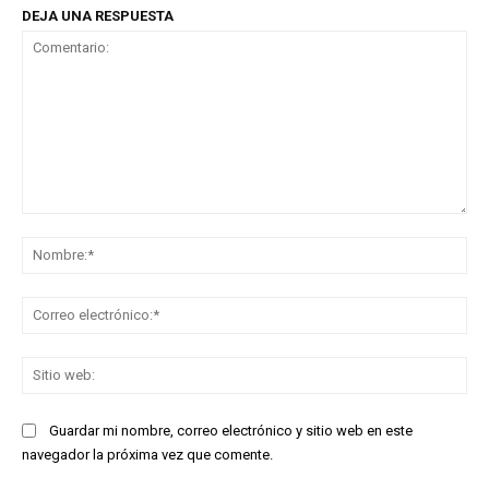
DEJA UNA RESPUESTA
Comentario:
No
Co
ele
Sit
we
Guardar mi nombre, correo electrónico y sitio web en este
navegador la próxima vez que comente.