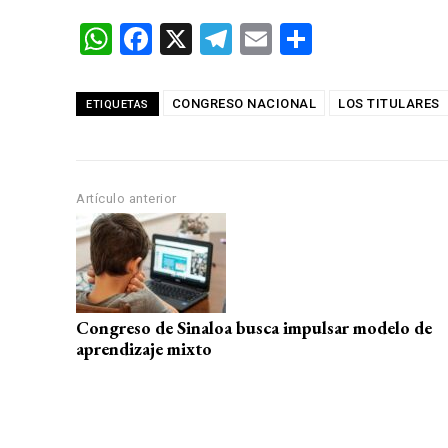
W
F
X
T
E
C
h
a
el
m
o
at
ce
e
ail
m
CONGRESO NACIONAL
LOS TITULARES
ETIQUETAS
s
b
gr
p
A
o
a
ar
p
o
m
tir
Artículo anterior
p
k
Congreso de Sinaloa busca impulsar modelo de
aprendizaje mixto