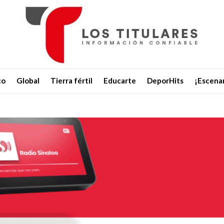
co
Global
Tierra fértil
Educarte
DeporHits
¡Escenar