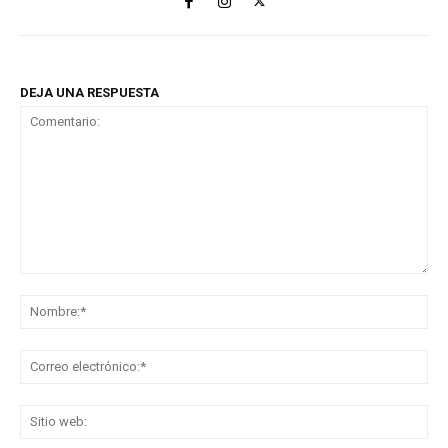
DEJA UNA RESPUESTA
Comentario:
No
Co
ele
Sit
we