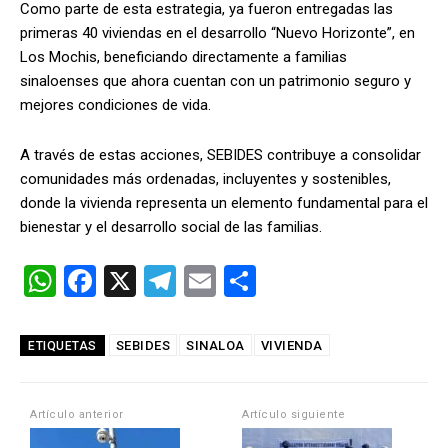
Como parte de esta estrategia, ya fueron entregadas las
primeras 40 viviendas en el desarrollo “Nuevo Horizonte”, en
Los Mochis, beneficiando directamente a familias
sinaloenses que ahora cuentan con un patrimonio seguro y
mejores condiciones de vida.
A través de estas acciones, SEBIDES contribuye a consolidar
comunidades más ordenadas, incluyentes y sostenibles,
donde la vivienda representa un elemento fundamental para el
bienestar y el desarrollo social de las familias.
W
F
X
T
E
C
h
a
el
m
o
at
ce
e
ail
m
SEBIDES
SINALOA
VIVIENDA
ETIQUETAS
s
b
gr
p
A
o
a
ar
Artículo anterior
Artículo siguiente
p
o
m
tir