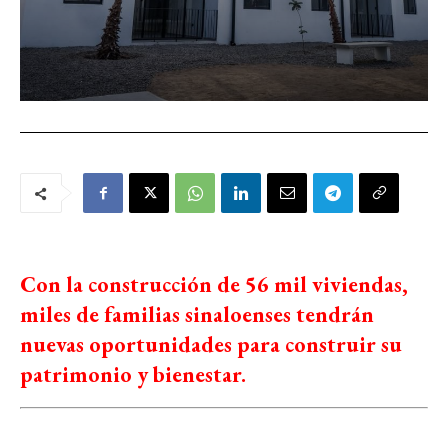
Con la construcción de 56 mil viviendas,
miles de familias sinaloenses tendrán
nuevas oportunidades para construir su
patrimonio y bienestar.