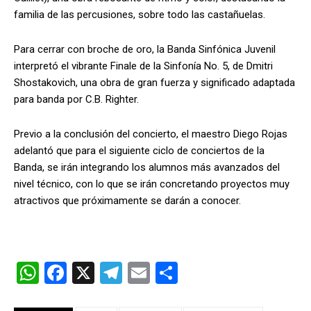
familia de las percusiones, sobre todo las castañuelas.
Para cerrar con broche de oro, la Banda Sinfónica Juvenil
interpretó el vibrante Finale de la Sinfonía No. 5, de Dmitri
Shostakovich, una obra de gran fuerza y significado adaptada
para banda por C.B. Righter.
Previo a la conclusión del concierto, el maestro Diego Rojas
adelantó que para el siguiente ciclo de conciertos de la
Banda, se irán integrando los alumnos más avanzados del
nivel técnico, con lo que se irán concretando proyectos muy
atractivos que próximamente se darán a conocer.
W
F
X
T
E
C
h
a
el
m
o