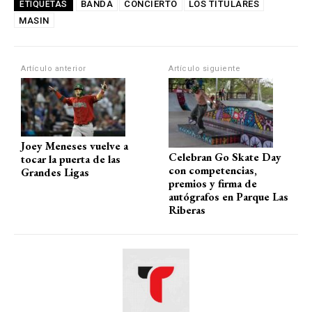
at
ce
e
ail
m
BANDA
CONCIERTO
LOS TITULARES
ETIQUETAS
MASIN
s
b
gr
p
A
o
a
ar
p
o
m
tir
Artículo anterior
Artículo siguiente
p
k
Joey Meneses vuelve a
Celebran Go Skate Day
tocar la puerta de las
con competencias,
Grandes Ligas
premios y firma de
autógrafos en Parque Las
Riberas