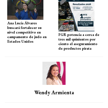
p
k
Ana Lucía Álvares
buscará fortalecer su
nivel competitivo en
FGR potencia a cerca de
campamento de judo en
tres mil quinientos por
Estados Unidos
ciento el aseguramiento
de productos pirata
Wendy Armienta