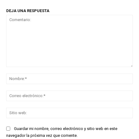
DEJA UNA RESPUESTA
Comentario:
No
Co
ele
Sit
we
Guardar mi nombre, correo electrónico y sitio web en este
navegador la próxima vez que comente.