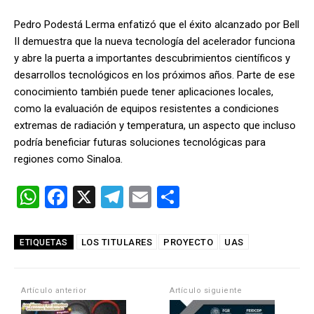
Pedro Podestá Lerma enfatizó que el éxito alcanzado por Bell
II demuestra que la nueva tecnología del acelerador funciona
y abre la puerta a importantes descubrimientos científicos y
desarrollos tecnológicos en los próximos años. Parte de ese
conocimiento también puede tener aplicaciones locales,
como la evaluación de equipos resistentes a condiciones
extremas de radiación y temperatura, un aspecto que incluso
podría beneficiar futuras soluciones tecnológicas para
regiones como Sinaloa.
W
F
X
T
E
C
h
a
el
m
o
at
ce
e
ail
m
LOS TITULARES
PROYECTO
UAS
ETIQUETAS
s
b
gr
p
A
o
a
ar
Artículo anterior
Artículo siguiente
p
o
m
tir