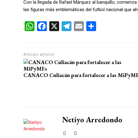
Con la llegada de Rafael Márquez al banquillo, comienza
las figuras más emblemáticas del futbol nacional que aho
W
F
X
T
E
C
h
a
el
m
o
at
ce
e
ail
m
s
b
gr
p
Artículo anterior
A
o
a
ar
p
o
m
tir
CANACO Culiacán para fortalecer a las MiPyM
p
k
Netiyo Arredondo