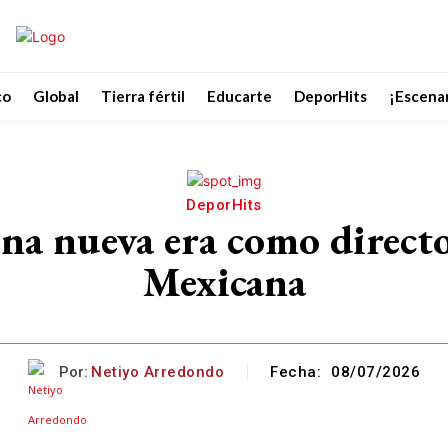
co
Global
Tierra fértil
Educarte
DeporHits
¡Escenar
DeporHits
na nueva era como director
Mexicana
Por:
Netiyo Arredondo
Fecha:
08/07/2026