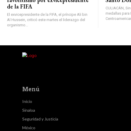
de la FIFA
CULIACÁN, Sina
medallas para 
El exvicepresidente de la FIFA, el príncipe Ali bin
Centroamerican
Al Hussein, criticó este martes el liderazgo del
organismo...
Menú
Inicio
Sinaloa
Seguridad y Justicia
México