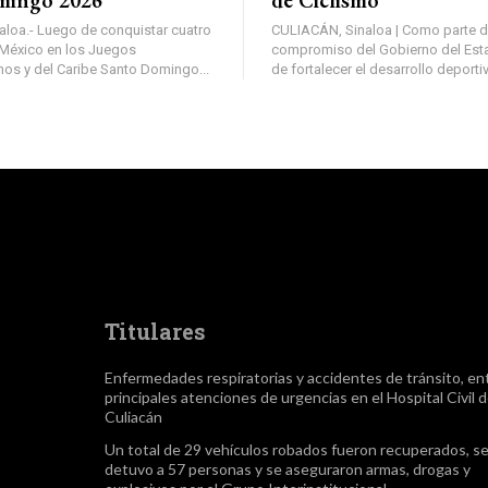
loa.- Luego de conquistar cuatro
CULIACÁN, Sinaloa | Como parte d
México en los Juegos
compromiso del Gobierno del Esta
os y del Caribe Santo Domingo...
de fortalecer el desarrollo deportiv
Titulares
Enfermedades respiratorias y accidentes de tránsito, ent
principales atenciones de urgencias en el Hospital Civil 
Culiacán
Un total de 29 vehículos robados fueron recuperados, s
detuvo a 57 personas y se aseguraron armas, drogas y