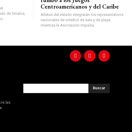
rumbo a los Juegos
Centroamericanos y del Caribe
el
do de Sinaloa,
Atletas del estado integrarán los representativos
o...
nacionales de voleibol de sala y de playa,
mientras la Asociación impulsa...
Buscar
re las
de
e