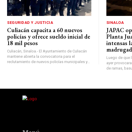
SEGURIDAD Y JUSTICIA
SINALOA
Culiacán capacita a 60 nuevos
JAPAC ope
policías y ofrece sueldo inicial de
Planta Jua
18 mil pesos
intensas l
madrugad
Culiacán, Sinaloa.- El Ayuntamiento de Culiacán
mantiene abierta la convocatoria para el
Luego de que la
reclutamiento de nuevos policías municipales y...
ayer provocaran
de ramas, basur