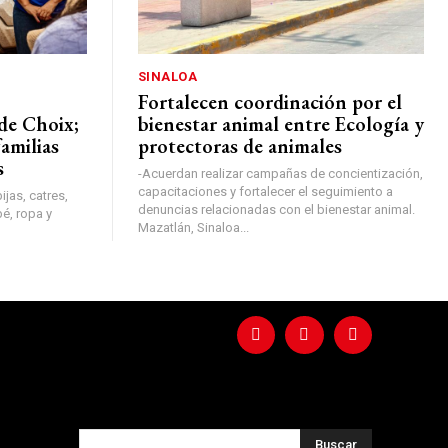
SINALOA
Fortalecen coordinación por el
 de Choix;
bienestar animal entre Ecología y
familias
protectoras de animales
s
-Acuerdan realizar campañas de concientización,
capacitaciones y fortalecer el seguimiento a
jas, catres,
denuncias relacionadas con el bienestar animal.
bé, ropa y
Mazatlán, Sinaloa...
Buscar