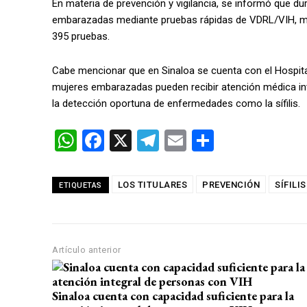
En materia de prevención y vigilancia, se informó que du
embarazadas mediante pruebas rápidas de VDRL/VIH, mie
395 pruebas.
Cabe mencionar que en Sinaloa se cuenta con el Hospital
mujeres embarazadas pueden recibir atención médica inte
la detección oportuna de enfermedades como la sífilis.
W
F
X
T
E
C
h
a
el
m
o
at
ce
e
ail
m
LOS TITULARES
PREVENCIÓN
SÍFILIS
ETIQUETAS
s
b
gr
p
A
o
a
ar
p
o
m
tir
Artículo anterior
p
k
Sinaloa cuenta con capacidad suficiente para la