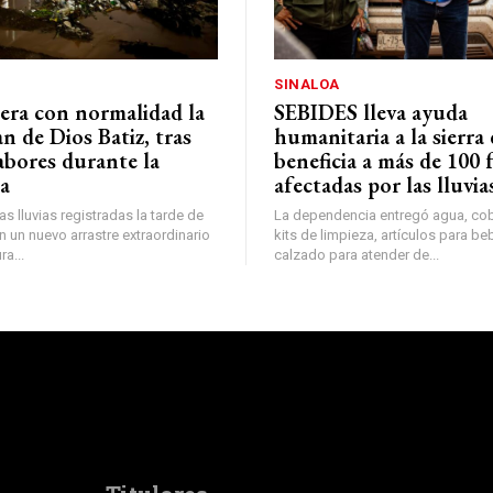
SINALOA
ra con normalidad la
SEBIDES lleva ayuda
n de Dios Batiz, tras
humanitaria a la sierra
abores durante la
beneficia a más de 100 
a
afectadas por las lluvia
s lluvias registradas la tarde de
La dependencia entregó agua, cobi
 un nuevo arrastre extraordinario
kits de limpieza, artículos para be
a...
calzado para atender de...