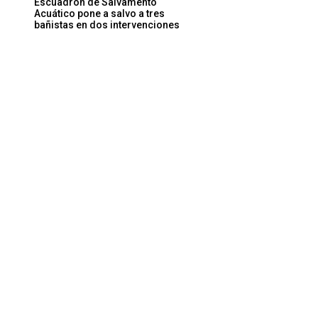
Escuadrón de Salvamento
Acuático pone a salvo a tres
bañistas en dos intervenciones
Sitio