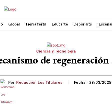
co
Global
Tierra fértil
Educarte
DeporHits
¡Escenar
Ciencia y Tecnología
canismo de regeneración 
Por:
Redacción Los Titulares
Fecha:
28/03/2025