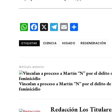
W
F
X
T
E
C
h
a
el
m
o
at
ce
e
ail
m
CIENCIA
HIGADO
REGENERACIÓN
ETIQUETAS
s
b
gr
p
A
o
a
ar
p
o
m
tir
Artículo anterior
p
k
Vinculan a proceso a Martín “N” por el delito de
feminicidio
Redacción Los Titulare