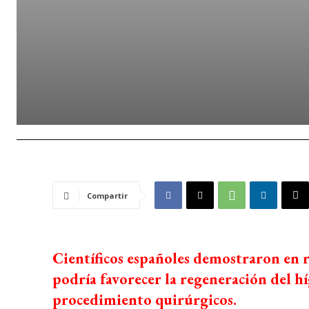
Compartir
Científicos españoles demostraron en 
podría favorecer la regeneración del híg
procedimiento quirúrgicos.