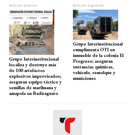
A
o
a
ar
Artículo anterior
Artículo siguiente
p
o
m
tir
p
k
Grupo Interinstitucional
cumplimenta OTI en
inmueble de la colonia El
Grupo Interinstitucional
Progreso; aseguran
localiza y destruye más
sustancias químicas,
de 100 artefactos
vehículo, remolque y
explosivos improvisados;
municiones
aseguran equipo táctico y
semillas de marihuana y
amapola en Badiraguato