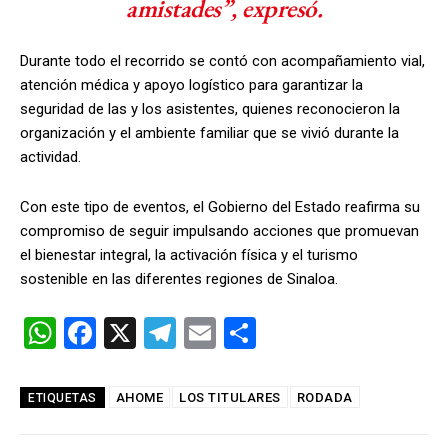
amistades”, expresó.
Durante todo el recorrido se contó con acompañamiento vial,
atención médica y apoyo logístico para garantizar la
seguridad de las y los asistentes, quienes reconocieron la
organización y el ambiente familiar que se vivió durante la
actividad.
Con este tipo de eventos, el Gobierno del Estado reafirma su
compromiso de seguir impulsando acciones que promuevan
el bienestar integral, la activación física y el turismo
sostenible en las diferentes regiones de Sinaloa.
W
F
X
T
E
C
h
a
el
m
o
at
ce
e
ail
m
AHOME
LOS TITULARES
RODADA
ETIQUETAS
s
b
gr
p