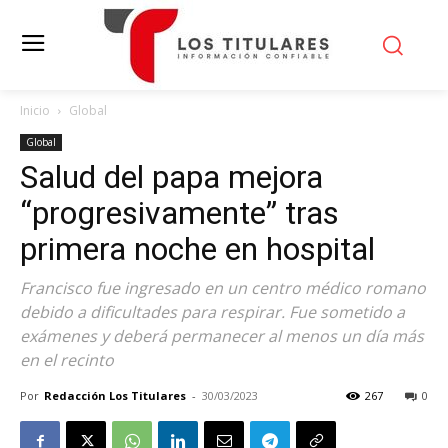
Inicio
Global
Global
Salud del papa mejora
“progresivamente” tras
primera noche en hospital
Francisco fue ingresado en un centro médico romano
debido a dificultades para respirar. Fue sometido a
exámenes y deberá permanecer al menos un día más
en el recinto
Por
Redacción Los Titulares
-
30/03/2023
267
0