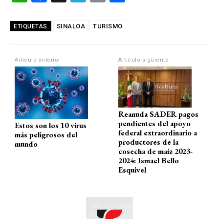
h
a
el
m
o
at
ce
e
ail
m
SINALOA
TURISMO
ETIQUETAS
s
b
gr
p
A
o
a
ar
Artículo anterior
Artículo siguiente
p
o
m
tir
p
k
Reanuda SADER pagos
pendientes del apoyo
Estos son los 10 virus
federal extraordinario a
más peligrosos del
productores de la
mundo
cosecha de maíz 2023-
2024: Ismael Bello
Esquivel