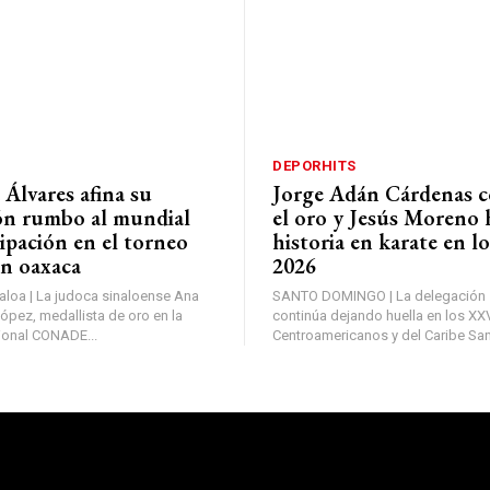
DEPORHITS
Álvares afina su
Jorge Adán Cárdenas c
ón rumbo al mundial
el oro y Jesús Moreno 
ipación en el torneo
historia en karate en l
en oaxaca
2026
loa | La judoca sinaloense Ana
SANTO DOMINGO | La delegación 
ópez, medallista de oro en la
continúa dejando huella en los X
ional CONADE...
Centroamericanos y del Caribe Sant