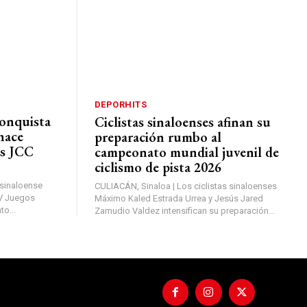
DEPORHITS
onquista
Ciclistas sinaloenses afinan su
hace
preparación rumbo al
os JCC
campeonato mundial juvenil de
ciclismo de pista 2026
sinaloense
CULIACÁN, Sinaloa | Los ciclistas sinaloenses
XV Juegos
Máximo Kaled Estrada Urrea y Jesús Jared
o...
Zamudio Valdez intensifican su preparación...