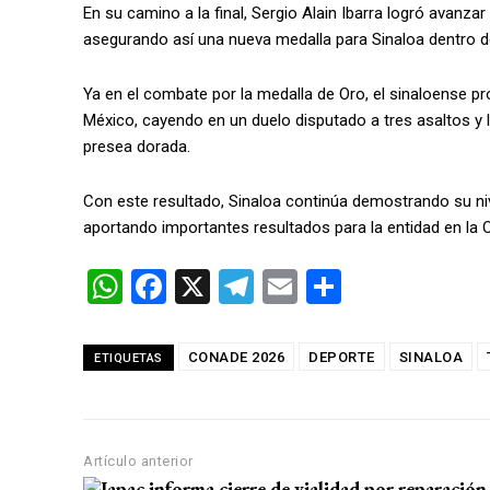
En su camino a la final, Sergio Alain Ibarra logró avanzar
asegurando así una nueva medalla para Sinaloa dentro de 
Ya en el combate por la medalla de Oro, el sinaloense pr
México, cayendo en un duelo disputado a tres asaltos y 
presea dorada.
Con este resultado, Sinaloa continúa demostrando su niv
aportando importantes resultados para la entidad en la
W
F
X
T
E
C
h
a
el
m
o
at
ce
e
ail
m
CONADE 2026
DEPORTE
SINALOA
ETIQUETAS
s
b
gr
p
A
o
a
ar
p
o
m
tir
Artículo anterior