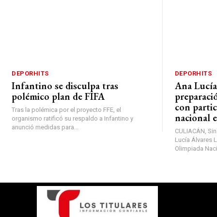
DEPORHITS
DEPORHITS
Infantino se disculpa tras
Ana Lucía 
polémico plan de FIFA
preparaci
con partic
Tras la polémica por el proyecto FFE, el
nacional 
organismo ratificó su respaldo a Infantino y
anunció medidas para...
CULIACÁN, Sina
Lucía Álvares L
Olimpiada Nac