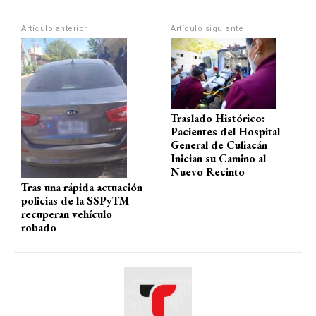
s
b
gr
p
A
o
a
ar
Artículo anterior
Artículo siguiente
p
o
m
tir
p
k
Traslado Histórico:
Pacientes del Hospital
General de Culiacán
Inician su Camino al
Nuevo Recinto
Tras una rápida actuación
policias de la SSPyTM
recuperan vehículo
robado