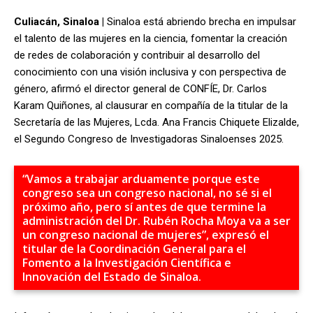
Culiacán, Sinaloa |
Sinaloa está abriendo brecha en impulsar
el talento de las mujeres en la ciencia, fomentar la creación
de redes de colaboración y contribuir al desarrollo del
conocimiento con una visión inclusiva y con perspectiva de
género, afirmó el director general de CONFÍE, Dr. Carlos
Karam Quiñones, al clausurar en compañía de la titular de la
Secretaría de las Mujeres, Lcda. Ana Francis Chiquete Elizalde,
el Segundo Congreso de Investigadoras Sinaloenses 2025.
“Vamos a trabajar arduamente porque este
congreso sea un congreso nacional, no sé si el
próximo año, pero sí antes de que termine la
administración del Dr. Rubén Rocha Moya va a ser
un congreso nacional de mujeres”, expresó el
titular de la Coordinación General para el
Fomento a la Investigación Científica e
Innovación del Estado de Sinaloa.