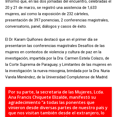
Informó que, en las dos jornadas del encuentro, celebradas el
20 y 21 de marzo, se registró una asistencia de 1,633
mujeres, así como la exposición de 232 cárteles,
presentación de 397 ponencias, 2 conferencias magistrales,
conversatorio, panel, diálogos y casos de éxito.
El Dr. Karam Quiñones destacó que en el primer día se
presentaron las conferencias magistrales Desafíos de las
mujeres en contextos de violencia y cultura de paz en la
investigación, impartida por la Dra. Carmen Estela Colazo, de
la Corte Suprema de Paraguay; y Limitantes de las mujeres en
la investigación: la nueva misoginia, brindada por la Dra. Nuria
Varela Menéndez, de la Universidad Complutense de Madrid.
Por su parte, la secretaria de las Mujeres, Lcda.
Ana Francis Chiquete Elizalde, manifestó su
agradecimiento “a todas las ponentes que
vinieron desde diversas partes de nuestro país y
que nos visitan también desde el extranjero, lo