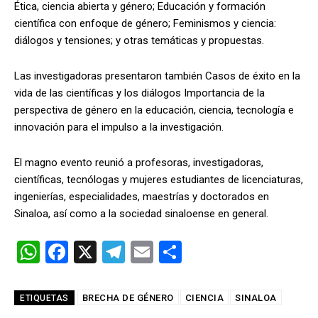
Ética, ciencia abierta y género; Educación y formación
científica con enfoque de género; Feminismos y ciencia:
diálogos y tensiones; y otras temáticas y propuestas.
Las investigadoras presentaron también Casos de éxito en la
vida de las científicas y los diálogos Importancia de la
perspectiva de género en la educación, ciencia, tecnología e
innovación para el impulso a la investigación.
El magno evento reunió a profesoras, investigadoras,
científicas, tecnólogas y mujeres estudiantes de licenciaturas,
ingenierías, especialidades, maestrías y doctorados en
Sinaloa, así como a la sociedad sinaloense en general.
W
F
X
T
E
C
h
a
el
m
o
at
ce
e
ail
m
BRECHA DE GÉNERO
CIENCIA
SINALOA
ETIQUETAS