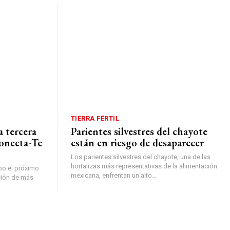
TIERRA FÉRTIL
a tercera
Parientes silvestres del chayote
Conecta-Te
están en riesgo de desaparecer
Los parientes silvestres del chayote, una de las
hortalizas más representativas de la alimentación
abo el próximo
mexicana, enfrentan un alto...
ción de más