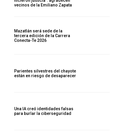
hicieron justicia”: agradecen
vecinos de la Emiliano Zapata
Mazatlán será sede de la
tercera edición de la Carrera
Conecta-Te 2026
Parientes silvestres del chayote
están en riesgo de desaparecer
Una IA creó identidades falsas
para burlar la ciberseguridad