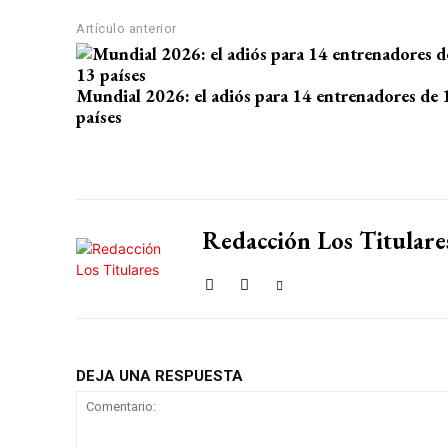
p
o
m
tir
Artículo anterior
p
k
Mundial 2026: el adiós para 14 entrenadores de 
países
Redacción Los Titulare
DEJA UNA RESPUESTA