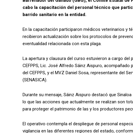
Barrenador del Ganado (GBG), el Comité Estatal de 
cabo la capacitación del personal técnico que parti
barrido sanitario en la entidad.
En la capacitación participaron médicos veterinarios y t
recibieron actualización sobre los protocolos de prevenc
eventualidad relacionada con esta plaga.
La apertura y clausura del curso estuvieron a cargo del 
CEFPPS, Lic. José Alfredo Sáinz Aispuro, acompañado p
del CEFPPS, y el MVZ Daniel Sosa, representante del Ser
(SENASICA).
Durante su mensaje, Sáinz Aispuro destacó que Sinaloa
lo que las acciones que actualmente se realizan son tot
para proteger el patrimonio de las y los productores pecu
El operativo contempla el despliegue de personal especia
vigilancia en las diferentes regiones del estado, conform