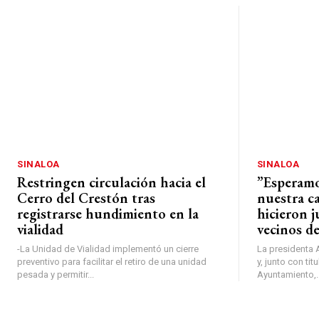
SINALOA
SINALOA
Restringen circulación hacia el
”Esperamo
Cerro del Crestón tras
nuestra c
registrarse hundimiento en la
hicieron j
vialidad
vecinos de
-La Unidad de Vialidad implementó un cierre
La presidenta 
preventivo para facilitar el retiro de una unidad
y, junto con tit
pesada y permitir...
Ayuntamiento,..