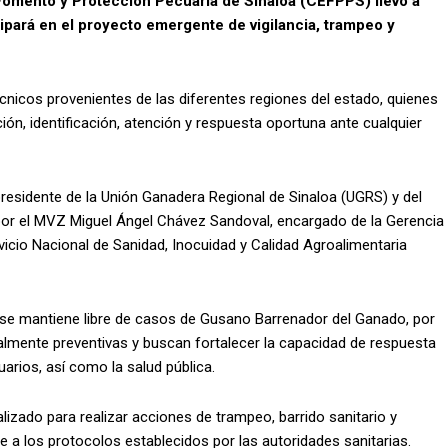
Fomento y Protección Pecuaria de Sinaloa (CEFPPS) llevó a
cipará en el proyecto emergente de vigilancia, trampeo y
écnicos provenientes de las diferentes regiones del estado, quienes
ión, identificación, atención y respuesta oportuna ante cualquier
presidente de la Unión Ganadera Regional de Sinaloa (UGRS) y del
or el MVZ Miguel Ángel Chávez Sandoval, encargado de la Gerencia
vicio Nacional de Sanidad, Inocuidad y Calidad Agroalimentaria
 se mantiene libre de casos de Gusano Barrenador del Ganado, por
almente preventivas y buscan fortalecer la capacidad de respuesta
arios, así como la salud pública.
lizado para realizar acciones de trampeo, barrido sanitario y
e a los protocolos establecidos por las autoridades sanitarias.