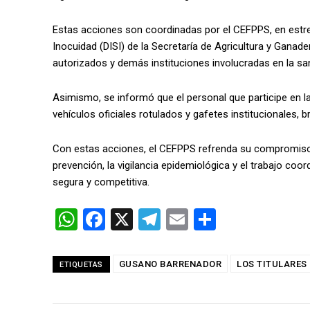
Estas acciones son coordinadas por el CEFPPS, en estre
Inocuidad (DISI) de la Secretaría de Agricultura y Ganad
autorizados y demás instituciones involucradas en la sa
Asimismo, se informó que el personal que participe en 
vehículos oficiales rotulados y gafetes institucionales,
Con estas acciones, el CEFPPS refrenda su compromiso d
prevención, la vigilancia epidemiológica y el trabajo coo
segura y competitiva.
W
F
X
T
E
C
h
a
el
m
o
at
ce
e
ail
m
GUSANO BARRENADOR
LOS TITULARES
ETIQUETAS
s
b
gr
p
A
o
a
ar