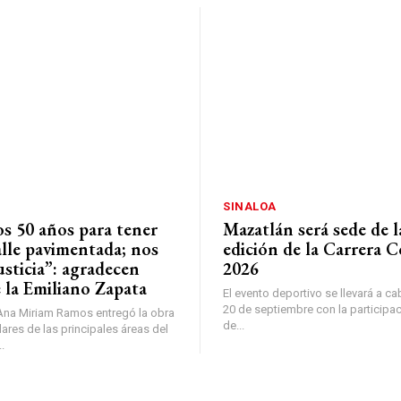
SINALOA
s 50 años para tener
Mazatlán será sede de l
alle pavimentada; nos
edición de la Carrera 
usticia”: agradecen
2026
 la Emiliano Zapata
El evento deportivo se llevará a c
20 de septiembre con la participa
Ana Miriam Ramos entregó la obra
de...
ulares de las principales áreas del
.