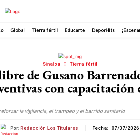
co
Global
Tierra fértil
Educarte
DeporHits
¡Escenar
Sinaloa
Tierra fértil
 libre de Gusano Barrenad
ventivas con capacitación 
forzar la vigilancia, el trampeo y el barrido sanitario
Por:
Redacción Los Titulares
Fecha:
07/07/2026