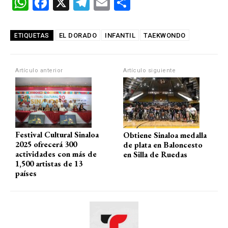
W
F
X
T
E
C
h
a
el
m
o
at
ce
e
ail
m
EL DORADO
INFANTIL
TAEKWONDO
ETIQUETAS
s
b
gr
p
A
o
a
ar
Artículo anterior
Artículo siguiente
p
o
m
tir
p
k
Festival Cultural Sinaloa
Obtiene Sinaloa medalla
2025 ofrecerá 300
de plata en Baloncesto
actividades con más de
en Silla de Ruedas
1,500 artistas de 13
países