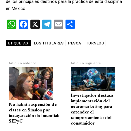
de los principales destinos para la práctica de esta disciplina
en México.
W
F
X
T
E
C
h
a
el
m
o
at
ce
e
ail
m
LOS TITULARES
PESCA
TORNEOS
ETIQUETAS
s
b
gr
p
A
o
a
ar
Artículo anterior
Artículo siguiente
p
o
m
tir
p
k
Investigador destaca
implementación del
No habrá suspensión de
neuromarketing para
clases en Sinaloa por
entender el
inauguración del mundial:
comportamiento del
SEPyC
consumidor