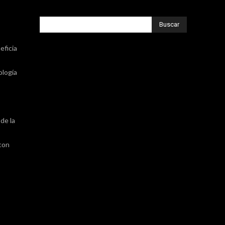
Buscar
eficia
ología
de la
 con