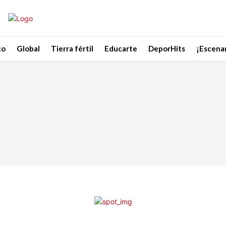
co
Global
Tierra fértil
Educarte
DeporHits
¡Escenar