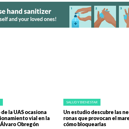
SALUD Y BIENESTAR
 de la UAS ocasiona
Un es­tu­dio des­cu­bre las n
onamiento vial en la
ro­nas que pro­vo­can el ma­r
 Álvaro Obregón
cómo blo­quear­las