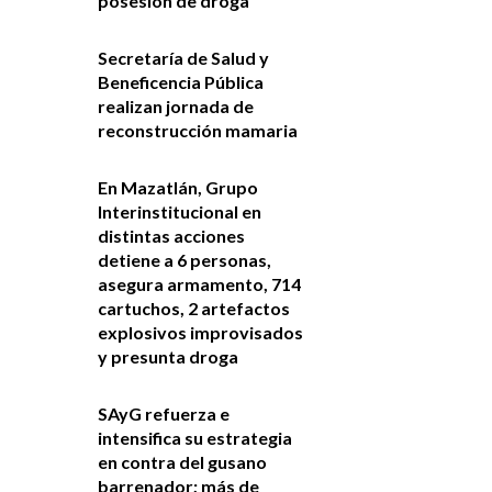
posesión de droga
Secretaría de Salud y
Beneficencia Pública
realizan jornada de
reconstrucción mamaria
En Mazatlán, Grupo
Interinstitucional en
distintas acciones
detiene a 6 personas,
asegura armamento, 714
cartuchos, 2 artefactos
explosivos improvisados
y presunta droga
SAyG refuerza e
intensifica su estrategia
en contra del gusano
barrenador; más de