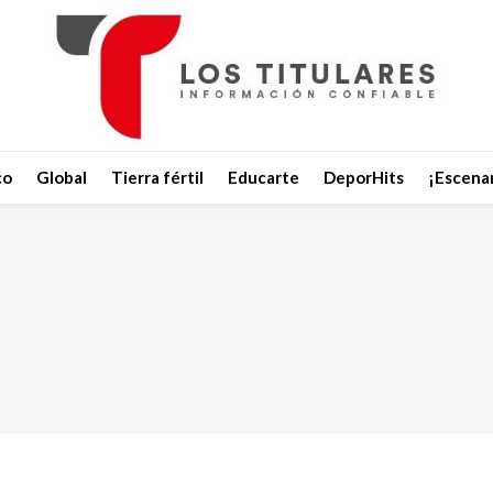
co
Global
Tierra fértil
Educarte
DeporHits
¡Escenar