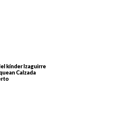
el kínder Izaguirre
oquean Calzada
rto