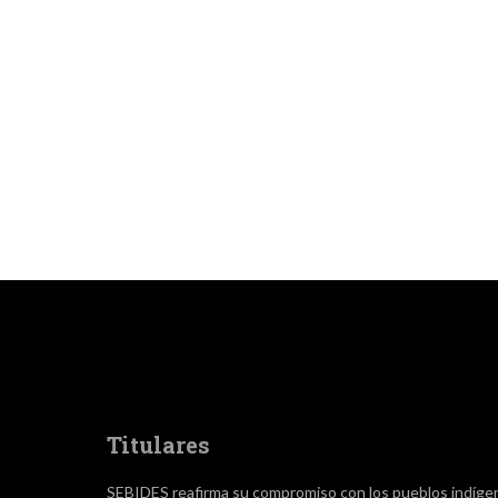
Titulares
SEBIDES reafirma su compromiso con los pueblos indíge