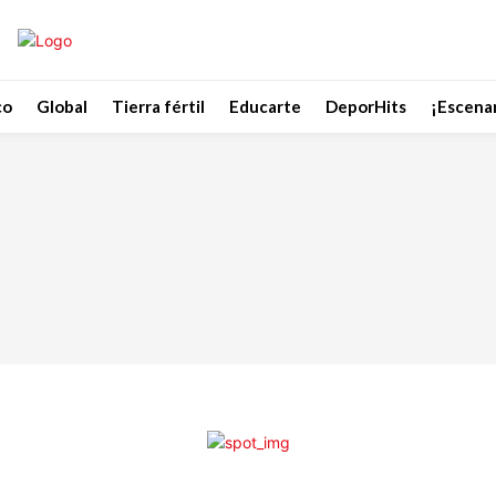
co
Global
Tierra fértil
Educarte
DeporHits
¡Escenar