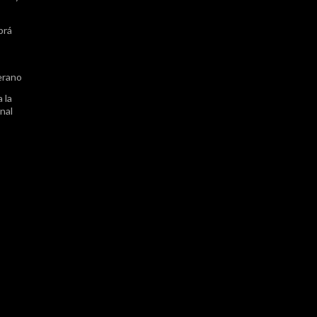
brá
erano
 la
nal