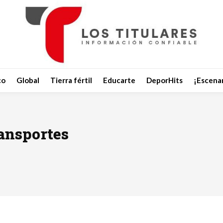
co
Global
Tierra fértil
Educarte
DeporHits
¡Escenar
ransportes