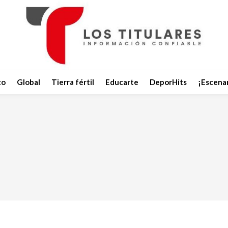
co
Global
Tierra fértil
Educarte
DeporHits
¡Escenar