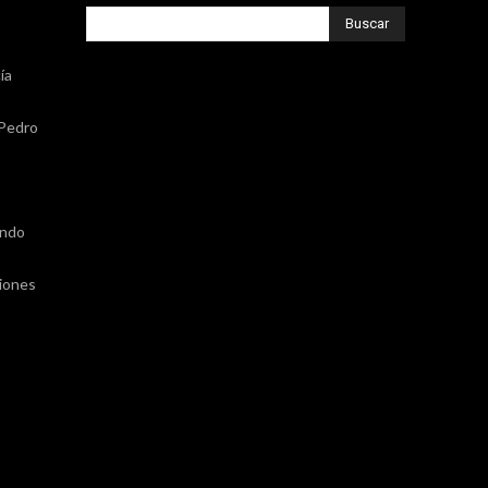
Buscar
ía
 Pedro
,
ando
ciones