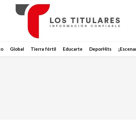
co
Global
Tierra fértil
Educarte
DeporHits
¡Escenar