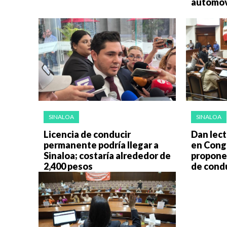
automovi
SINALOA
SINALOA
Licencia de conducir
Dan lect
permanente podría llegar a
en Cong
Sinaloa; costaría alrededor de
propone
2,400 pesos
de cond