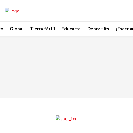
co
Global
Tierra fértil
Educarte
DeporHits
¡Escenar