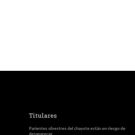
Titulares
Parientes silvestres del chayote están en riesgo de
desaparecer