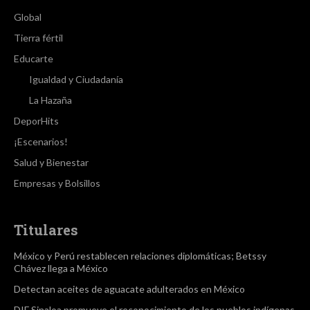
Global
Tierra fértil
Educarte
Igualdad y Ciudadanía
La Hazaña
DeporHits
¡Escenarios!
Salud y Bienestar
Empresas y Bolsillos
Titulares
México y Perú restablecen relaciones diplomáticas; Betssy
Chávez llega a México
Detectan aceites de aguacate adulterados en México
DIF Sinaloa promueve el reconocimiento de los pueblos indígenas