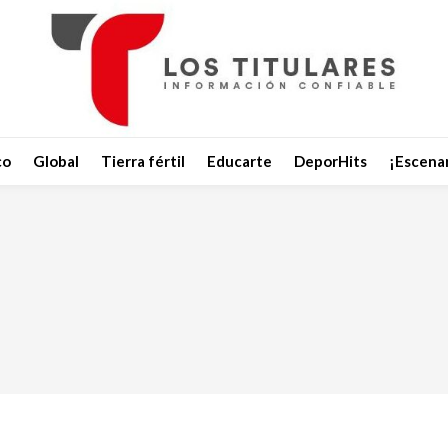
co
Global
Tierra fértil
Educarte
DeporHits
¡Escenar