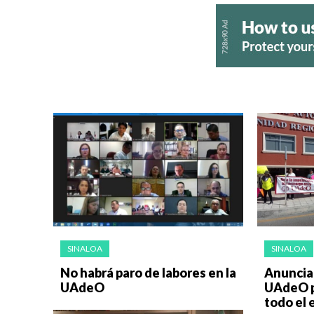
SINALOA
SINALOA
No habrá paro de labores en la
Anuncia 
UAdeO
UAdeO p
todo el 