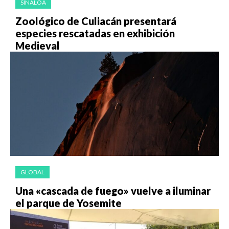
SINALOA
Zoológico de Culiacán presentará
especies rescatadas en exhibición
Medieval
GLOBAL
Una «cas­ca­da de fue­go» vuel­ve a ilu­mi­nar
el par­que de Yo­se­mi­te