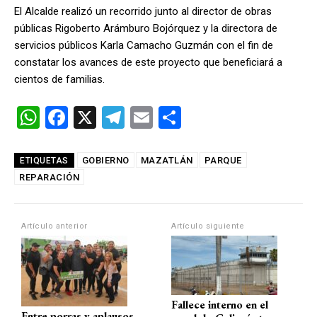
El Alcalde realizó un recorrido junto al director de obras
públicas Rigoberto Arámburo Bojórquez y la directora de
servicios públicos Karla Camacho Guzmán con el fin de
constatar los avances de este proyecto que beneficiará a
cientos de familias.
W
F
X
T
E
C
h
a
el
m
o
at
ce
e
ail
m
GOBIERNO
MAZATLÁN
PARQUE
ETIQUETAS
REPARACIÓN
s
b
gr
p
A
o
a
ar
p
o
m
tir
Artículo anterior
Artículo siguiente
p
k
Fallece interno en el
Entre porras y aplausos