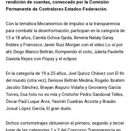
rendición de cuentas, convocado por la Comisión
Permanente de Contralores Estados-Federación.
Con la temática Mecanismos de impulso a la transparencia
para combatir la desinformación, participan en la categoría de
15 a 18 años, Camila Ochoa Ojeda, Ximena Nataly Garay
Robles y Francisco Javier Ruiz Morgan con el video Lo oí por
ahí; Diego Blanco Beltrán, Rompiendo el ciclo; Julieta Paolette
Gaxiola Reyes con Popsy y el eclipse.
En la categoría de 19 a 25 años, Joel Quiroz Chávez con El fin
del mundo (otra vez); Denisse Beltrán Medina, Rogelio Ibrahim
Jacobo Sánchez, Brayan Aispuro Vidaña y Geovanny García
Torres, Esa foto no es mía y Cristofer Pedro Sandoval Telles,
Óscar Paúl Luque Arce, Yasmín Cuadras Acosta y Braulio
Josué López García, El gran duelo.
Dichos cortometrajes obtuvieron el primero, segundo y tercer
lugar de las categorías 1 y 2 del Concurso Transparencia en