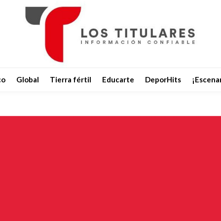
co
Global
Tierra fértil
Educarte
DeporHits
¡Escenar