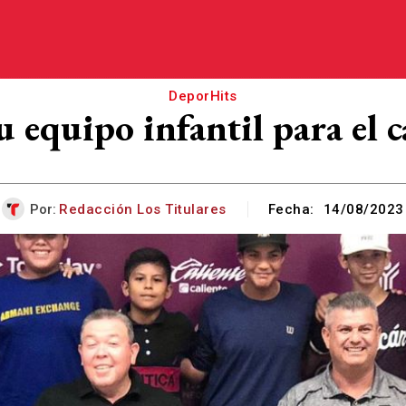
DeporHits
u equipo infantil para e
Por:
Redacción Los Titulares
Fecha:
14/08/2023