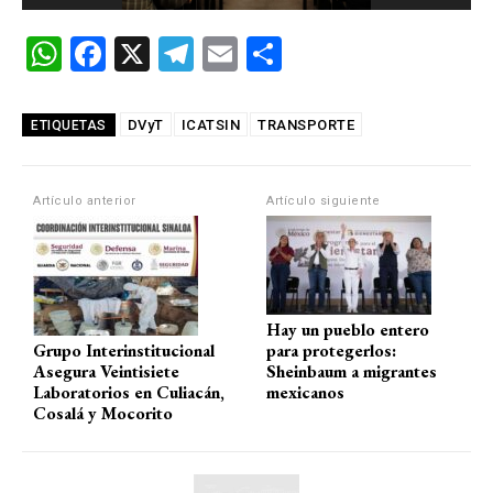
W
F
X
T
E
C
h
a
el
m
o
at
ce
e
ail
m
DVyT
ICATSIN
TRANSPORTE
ETIQUETAS
s
b
gr
p
A
o
a
ar
Artículo anterior
Artículo siguiente
p
o
m
tir
p
k
Hay un pueblo entero
Grupo Interinstitucional
para protegerlos:
Asegura Veintisiete
Sheinbaum a migrantes
Laboratorios en Culiacán,
mexicanos
Cosalá y Mocorito