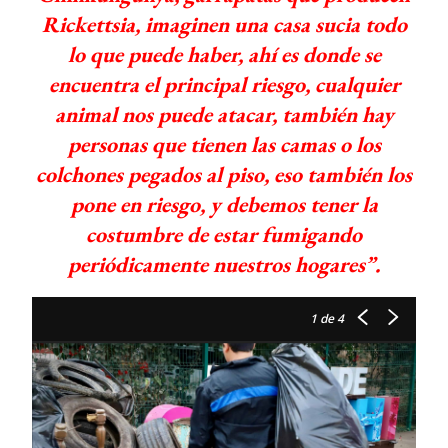
Rickettsia, imaginen una casa sucia todo
lo que puede haber, ahí es donde se
encuentra el principal riesgo, cualquier
animal nos puede atacar, también hay
personas que tienen las camas o los
colchones pegados al piso, eso también los
pone en riesgo, y debemos tener la
costumbre de estar fumigando
periódicamente nuestros hogares”.
1
de 4