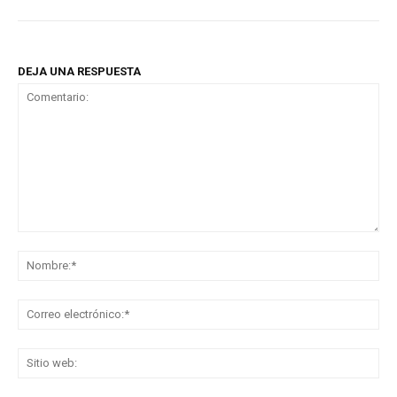
DEJA UNA RESPUESTA
Comentario:
No
Co
ele
Sit
we