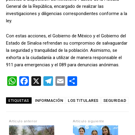
General de la República, encargado de realizar las
investigaciones y diligencias correspondientes conforme a la
ley.
Con estas acciones, el Gobierno de México y el Gobierno del
Estado de Sinaloa refrendan su compromiso de salvaguardar
la seguridad y tranquilidad de la población. Asimismo, se
exhorta a la ciudadanía a utilizar de manera responsable el
911 para emergencias y el 089 para denuncias anónimas.
W
F
X
T
E
C
h
a
el
m
o
at
ce
e
ail
m
INFORMACIÓN
LOS TITULARES
SEGURIDAD
ETIQUETAS
s
b
gr
p
A
o
a
ar
Artículo anterior
Artículo siguiente
p
o
m
tir