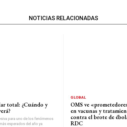
NOTICIAS RELACIONADAS
GLOBAL
lar total: ¿Cuándo y
OMS ve «prometedores
verá?
en vacunas y tratamien
contra el brote de ébol
esiva para uno de los fenómenos
RDC
más esperados del año ya