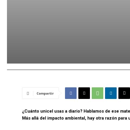
Compartir
¿Cuánto unicel usas a diario? Hablamos de ese materi
Más allá del impacto ambiental, hay otra razón para 