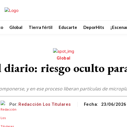
co
Global
Tierra fértil
Educarte
DeporHits
¡Escenar
Global
 diario: riesgo oculto par
componerse, y en ese proceso liberan partículas de microplá
Por:
Redacción Los Titulares
Fecha:
23/06/2026