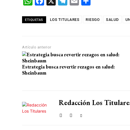
W
F
X
T
E
C
h
a
el
m
o
at
ce
e
ail
m
LOS TITULARES
RIESGO
SALUD
UN
ETIQUETAS
s
b
gr
p
A
o
a
ar
p
o
m
tir
Artículo anterior
p
k
Estrategia busca revertir rezagos en salud:
Sheinbaum
Redacción Los Titulare