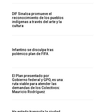
DIF Sinaloa promueve el
reconocimiento de los pueblos
indígenas a través del arte y la
cultura
Infantino se disculpa tras
polémico plan de FIFA
El Plan presentado por
Gobierno federal y GPO, es una
ruta viable para atender las
demandas de los Colectivos:
Mauricio Rodríguez
Ha estado tranquila la ciudad,