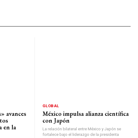
GLOBAL
» avances
México impulsa alianza científica
tos
con Japón
a en la
La relación bilateral entre México y Japón se
fortalece bajo el liderazgo de la presidenta