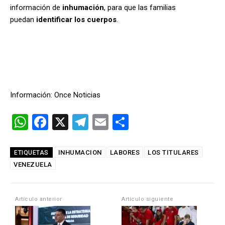
información de
inhumación
, para que las familias
puedan
identificar
los cuerpos
.
Información: Once Noticias
W
F
X
T
E
C
h
a
el
m
o
at
ce
e
ail
m
INHUMACION
LABORES
LOS TITULARES
ETIQUETAS
VENEZUELA
s
b
gr
p
A
o
a
ar
p
o
m
tir
Artículo anterior
Artículo siguiente
p
k